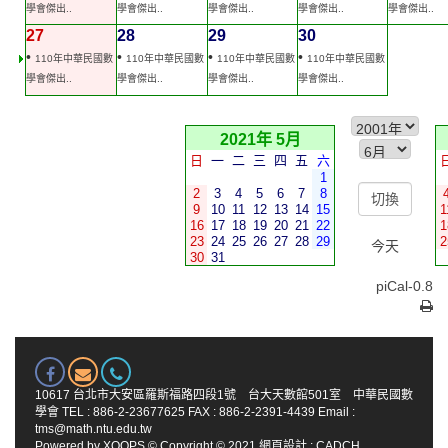
學會傑出..
學會傑出..
學會傑出..
學會傑出..
學會傑出..
27
28
29
30
•
•
•
•
110年中華民國數
110年中華民國數
110年中華民國數
110年中華民國數
學會傑出..
學會傑出..
學會傑出..
學會傑出..
2021年 5月
日
一
二
三
四
五
六
1
2
3
4
5
6
7
8
9
10
11
12
13
14
15
1
16
17
18
19
20
21
22
1
23
24
25
26
27
28
29
2
今天
30
31
piCal-0.8
10617 台北市大安區羅斯福路四段1號 台大天數館501室 中華民國數
學會 TEL : 886-2-23677625 FAX : 886-2-2391-4439 Email :
tms@math.ntu.edu.tw
Powered by
XOOPS
© Copyright © 2021
網頁設計
:
CADCH