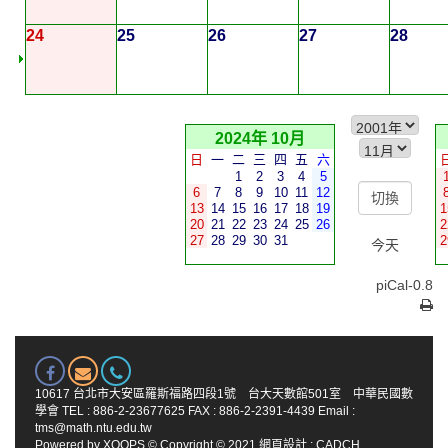
24
25
26
27
28
2024年 10月
日
一
二
三
四
五
六
1
2
3
4
5
6
7
8
9
10
11
12
13
14
15
16
17
18
19
1
20
21
22
23
24
25
26
2
27
28
29
30
31
2
今天
piCal-0.8
10617 台北市大安區羅斯福路四段1號 台大天數館501室 中華民國數
學會 TEL : 886-2-23677625 FAX : 886-2-2391-4439 Email :
tms@math.ntu.edu.tw
Powered by
XOOPS
© Copyright © 2021
網頁設計
:
CADCH