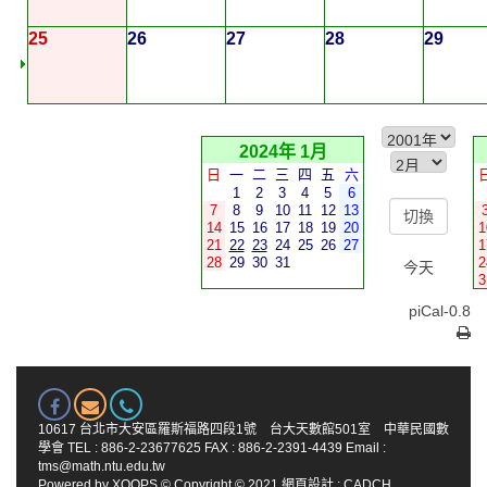
25
26
27
28
29
2024年 1月
日
一
二
三
四
五
六
1
2
3
4
5
6
7
8
9
10
11
12
13
14
15
16
17
18
19
20
1
21
22
23
24
25
26
27
1
28
29
30
31
2
今天
3
piCal-0.8
10617 台北市大安區羅斯福路四段1號 台大天數館501室 中華民國數
學會 TEL : 886-2-23677625 FAX : 886-2-2391-4439 Email :
tms@math.ntu.edu.tw
Powered by
XOOPS
© Copyright © 2021
網頁設計
:
CADCH