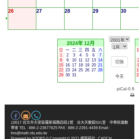
26
27
28
29
30
2024年 12月
日
一
二
三
四
五
六
1
2
3
4
5
6
7
8
9
10
11
12
13
14
15
16
17
18
19
20
21
22
23
24
25
26
27
28
1
29
30
31
2
今天
piCal-0.8
10617 台北市大安區羅斯福路四段1號 台大天數館501室 中華民國數
學會 TEL : 886-2-23677625 FAX : 886-2-2391-4439 Email :
tms@math.ntu.edu.tw
Powered by
XOOPS
© Copyright © 2021
網頁設計
:
CADCH