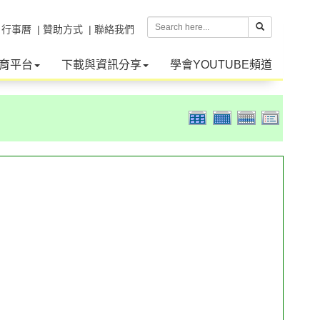
| 行事曆
| 贊助方式
| 聯絡我們
育平台
下載與資訊分享
學會YOUTUBE頻道