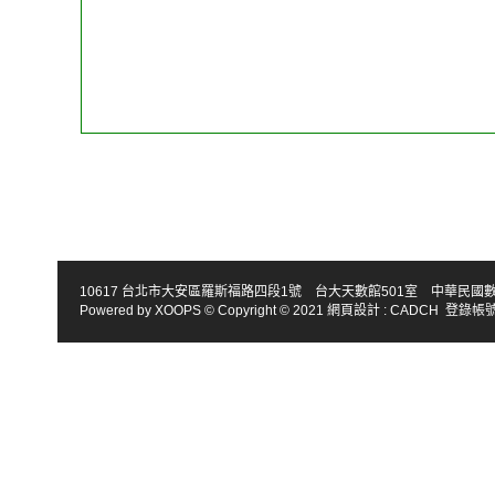
10617 台北市大安區羅斯福路四段1號 台大天數館501室 中華民國數學會 TEL : 886-2
Powered by
XOOPS
© Copyright © 2021
網頁設計
:
CADCH
登錄帳