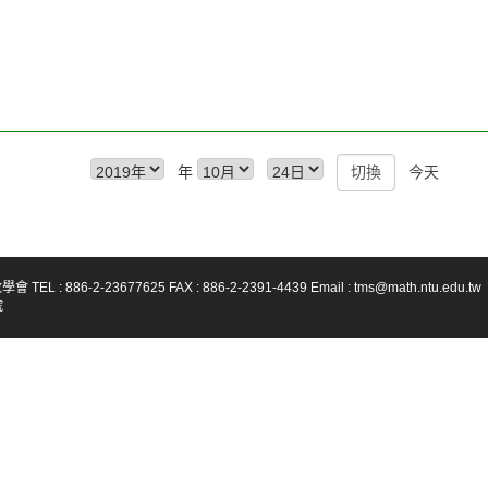
年
今天
-23677625 FAX : 886-2-2391-4439 Email : tms@math.ntu.edu.tw
號