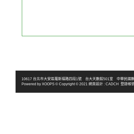
10617 台北市大安區羅斯福路四段1號 台大天數館501室 中華民國數學會 TEL : 886-2
Powered by
XOOPS
© Copyright © 2021
網頁設計
:
CADCH
登錄帳