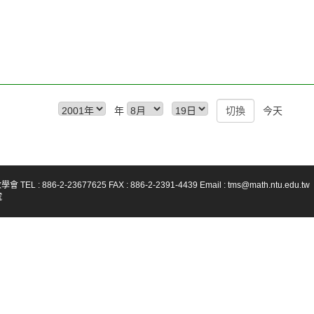
年
今天
-23677625 FAX : 886-2-2391-4439 Email : tms@math.ntu.edu.tw
號