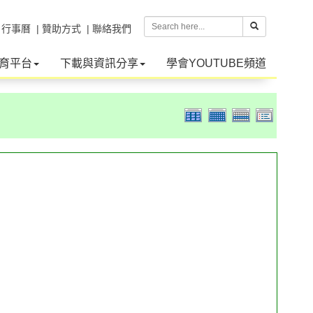
| 行事曆
| 贊助方式
| 聯絡我們
育平台
下載與資訊分享
學會YOUTUBE頻道