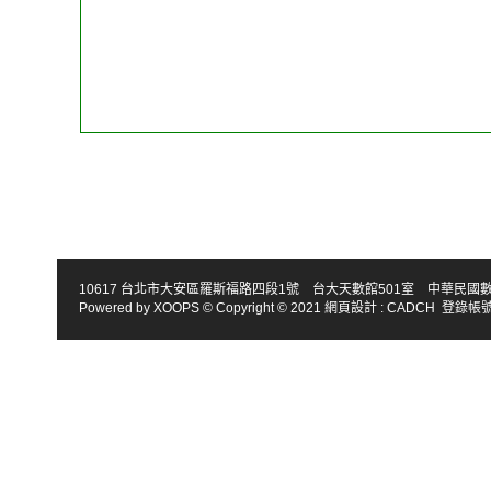
10617 台北市大安區羅斯福路四段1號 台大天數館501室 中華民國數學會 TEL : 886-2
Powered by
XOOPS
© Copyright © 2021
網頁設計
:
CADCH
登錄帳