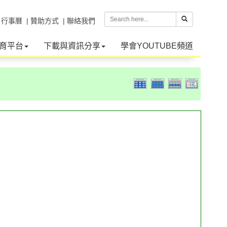
| 行事曆
| 贊助方式
| 聯絡我們
育平台
下載與資訊分享
學會YOUTUBE頻道