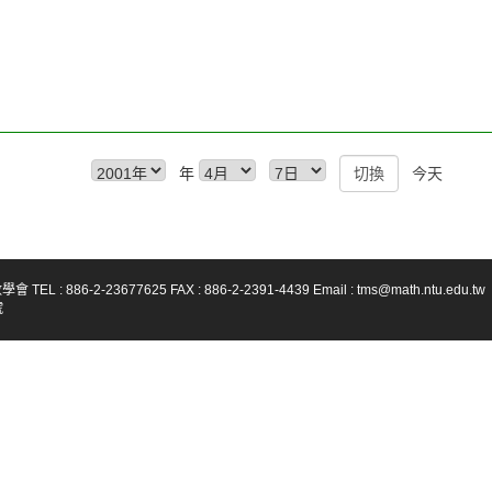
年
今天
-23677625 FAX : 886-2-2391-4439 Email : tms@math.ntu.edu.tw
號