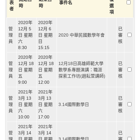
表
事件名
時
時
選
者
項
2020年
2020年
管
12月 5
12月 6
已
理
日 星期
日 星期
2020 中華民國數學年會
審
員
六
日
核
8:30
15:15
2020年
2020年
管
12月 18
12月 18
12月18日高雄師範大學
已
理
日 星期
日 星期
數學系專題演講：職涯
審
員
五
五
探索工作坊(趙耘萱講師)
核
9:00
12:00
2021年
2021年
管
3月 13
3月 13
已
理
日 星期
日 星期
3.14國際數學日
審
員
六
六
核
10:00
17:00
2021年
2021年
管
3月 14
3月 14
已
理
日 星期
日 星期
3.14國際數學日
審