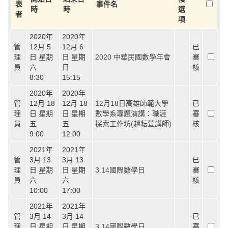
表
事件名
時
時
選
者
項
2020年
2020年
管
12月 5
12月 6
已
理
日 星期
日 星期
2020 中華民國數學年會
審
員
六
日
核
8:30
15:15
2020年
2020年
管
12月 18
12月 18
12月18日高雄師範大學
已
理
日 星期
日 星期
數學系專題演講：職涯
審
員
五
五
探索工作坊(趙耘萱講師)
核
9:00
12:00
2021年
2021年
管
3月 13
3月 13
已
理
日 星期
日 星期
3.14國際數學日
審
員
六
六
核
10:00
17:00
2021年
2021年
管
3月 14
3月 14
已
理
日 星期
日 星期
3.14國際數學日
審