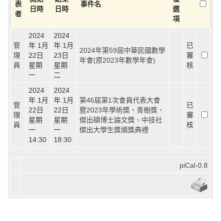
表
事件名
日時
日時
選
者
項
2024
2024
管
年 1月
年 1月
已
2024年第59屆中華民國數學
理
22日
23日
審
年會(原2023年數學年會)
員
星期
星期
核
一
二
2024
2024
年 1月
年 1月
第46屆第1次會員代表大會
管
已
22日
22日
暨2023年學術獎、青樹獎、
理
審
星期
星期
傑出碩博士論文獎、中技社
員
核
一
一
傑出大學生獎頒獎典禮
14:30
18:30
piCal-0.8