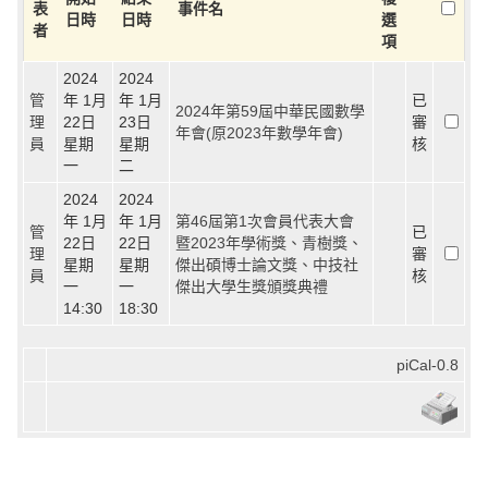
表
事件名
日時
日時
選
者
項
2024
2024
管
年 1月
年 1月
已
2024年第59屆中華民國數學
理
22日
23日
審
年會(原2023年數學年會)
員
星期
星期
核
一
二
2024
2024
年 1月
年 1月
第46屆第1次會員代表大會
管
已
22日
22日
暨2023年學術獎、青樹獎、
理
審
星期
星期
傑出碩博士論文獎、中技社
員
核
一
一
傑出大學生獎頒獎典禮
14:30
18:30
piCal-0.8