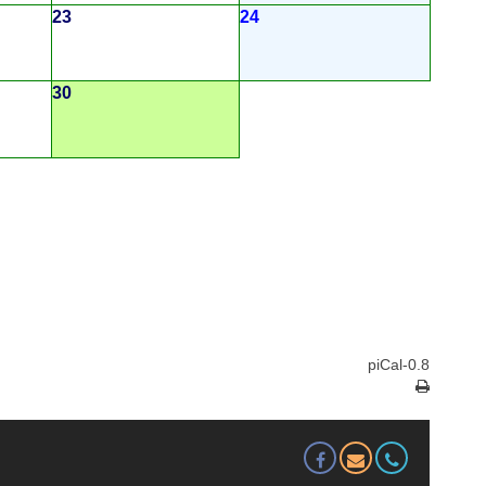
23
24
30
piCal-0.8