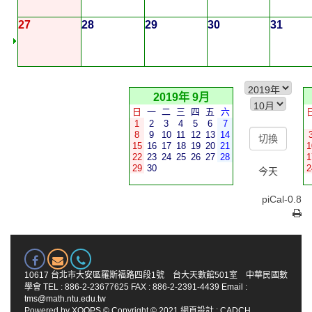
27
28
29
30
31
2019年 9月
日
一
二
三
四
五
六
1
2
3
4
5
6
7
8
9
10
11
12
13
14
15
16
17
18
19
20
21
1
22
23
24
25
26
27
28
1
29
30
2
今天
piCal-0.8
10617 台北市大安區羅斯福路四段1號 台大天數館501室 中華民國數
學會 TEL : 886-2-23677625 FAX : 886-2-2391-4439 Email :
tms@math.ntu.edu.tw
Powered by
XOOPS
© Copyright © 2021
網頁設計
:
CADCH