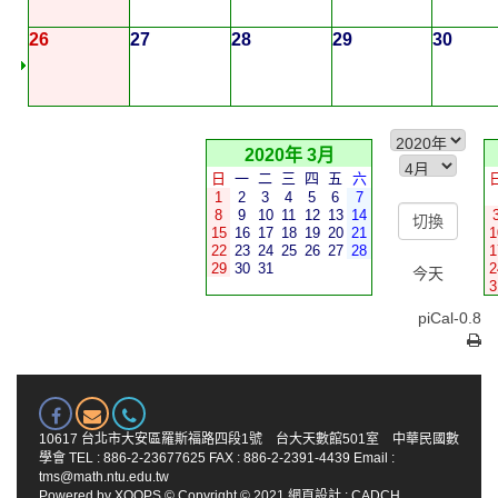
26
27
28
29
30
2020年 3月
日
一
二
三
四
五
六
1
2
3
4
5
6
7
8
9
10
11
12
13
14
15
16
17
18
19
20
21
1
22
23
24
25
26
27
28
1
29
30
31
2
今天
3
piCal-0.8
10617 台北市大安區羅斯福路四段1號 台大天數館501室 中華民國數
學會 TEL : 886-2-23677625 FAX : 886-2-2391-4439 Email :
tms@math.ntu.edu.tw
Powered by
XOOPS
© Copyright © 2021
網頁設計
:
CADCH