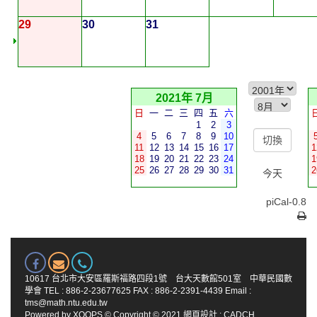
29
30
31
2021年 7月
日
一
二
三
四
五
六
1
2
3
4
5
6
7
8
9
10
11
12
13
14
15
16
17
1
18
19
20
21
22
23
24
1
25
26
27
28
29
30
31
2
今天
piCal-0.8
10617 台北市大安區羅斯福路四段1號 台大天數館501室 中華民國數
學會 TEL : 886-2-23677625 FAX : 886-2-2391-4439 Email :
tms@math.ntu.edu.tw
Powered by
XOOPS
© Copyright © 2021
網頁設計
:
CADCH