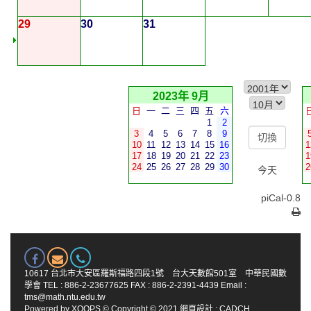
29
30
31
2023年 9月
日
一
二
三
四
五
六
1
2
3
4
5
6
7
8
9
10
11
12
13
14
15
16
1
17
18
19
20
21
22
23
1
24
25
26
27
28
29
30
2
今天
piCal-0.8
10617 台北市大安區羅斯福路四段1號 台大天數館501室 中華民國數
學會 TEL : 886-2-23677625 FAX : 886-2-2391-4439 Email :
tms@math.ntu.edu.tw
Powered by
XOOPS
© Copyright © 2021
網頁設計
:
CADCH