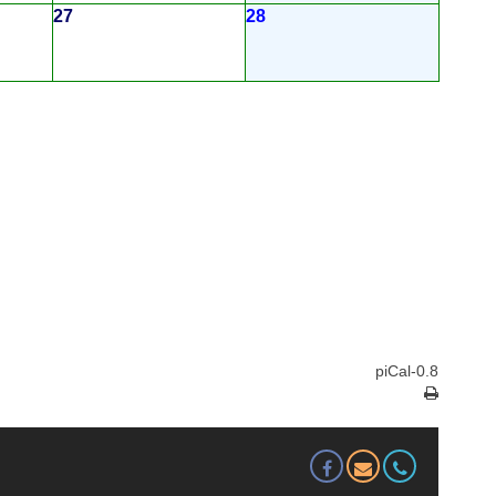
27
28
piCal-0.8