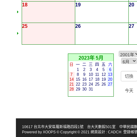
18
19
20
25
26
27
2023年 5月
日
一
二
三
四
五
六
1
2
3
4
5
6
7
8
9
10
11
12
13
14
15
16
17
18
19
20
21
22
23
24
25
26
27
28
29
30
31
今天
10617 台北市大安區羅斯福路四段1號 台大天數館501室 中華民國數學會 TEL : 886-2
Powered by
XOOPS
© Copyright © 2021
網頁設計
:
CADCH
登錄帳