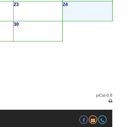
23
24
30
piCal-0.8