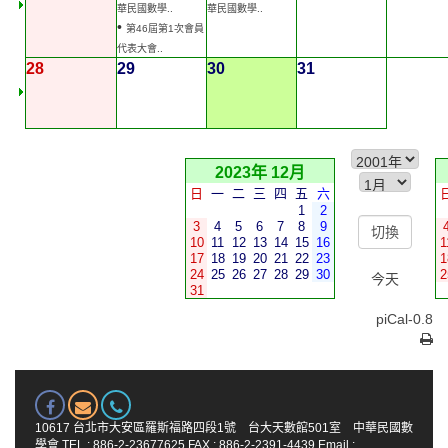
華民國數學..
華民國數學..
•
第46屆第1次會員
代表大會..
28
29
30
31
2023年 12月
日
一
二
三
四
五
六
1
2
3
4
5
6
7
8
9
10
11
12
13
14
15
16
1
17
18
19
20
21
22
23
1
24
25
26
27
28
29
30
2
今天
31
piCal-0.8
10617 台北市大安區羅斯福路四段1號 台大天數館501室 中華民國數
學會 TEL : 886-2-23677625 FAX : 886-2-2391-4439 Email :