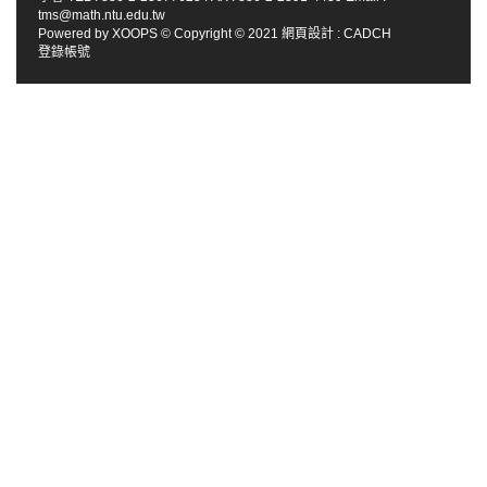
tms@math.ntu.edu.tw
Powered by
XOOPS
© Copyright © 2021
網頁設計
:
CADCH
登錄帳號