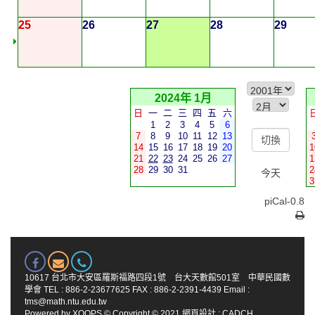
25
26
27
28
29
2024年 1月
日
一
二
三
四
五
六
1
2
3
4
5
6
7
8
9
10
11
12
13
14
15
16
17
18
19
20
1
21
22
23
24
25
26
27
1
28
29
30
31
2
今天
3
piCal-0.8
10617 台北市大安區羅斯福路四段1號 台大天數館501室 中華民國數
學會 TEL : 886-2-23677625 FAX : 886-2-2391-4439 Email :
tms@math.ntu.edu.tw
Powered by
XOOPS
© Copyright © 2021
網頁設計
:
CADCH