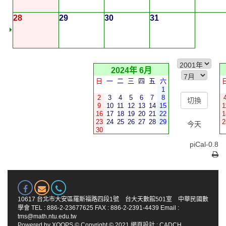
28
29
30
31
2024年 6月
日
一
二
三
四
五
六
1
2
3
4
5
6
7
8
9
10
11
12
13
14
15
1
16
17
18
19
20
21
22
1
23
24
25
26
27
28
29
2
今天
30
piCal-0.8
10617 台北市大安區羅斯福路四段1號 台大天數館501室 中華民國數
學會 TEL : 886-2-23677625 FAX : 886-2-2391-4439 Email :
tms@math.ntu.edu.tw
Powered by
XOOPS
© Copyright © 2021
網頁設計
:
CADCH