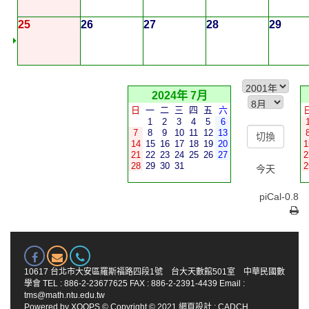
25
26
27
28
29
2024年 7月
日
一
二
三
四
五
六
1
2
3
4
5
6
7
8
9
10
11
12
13
14
15
16
17
18
19
20
1
21
22
23
24
25
26
27
2
28
29
30
31
2
今天
piCal-0.8
10617 台北市大安區羅斯福路四段1號 台大天數館501室 中華民國數
學會 TEL : 886-2-23677625 FAX : 886-2-2391-4439 Email :
tms@math.ntu.edu.tw
Powered by
XOOPS
© Copyright © 2021
網頁設計
:
CADCH