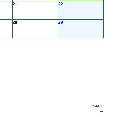
21
22
28
29
piCal-0.8