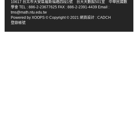
10617 台北市大安區羅斯福路四段1號 台大天數館501室 中華民國數
學會 TEL : 886-2-23677625 FAX : 886-2-2391-4439 Email :
tms@math.ntu.edu.tw
Powered by
XOOPS
© Copyright © 2021
網頁設計
:
CADCH
登錄帳號