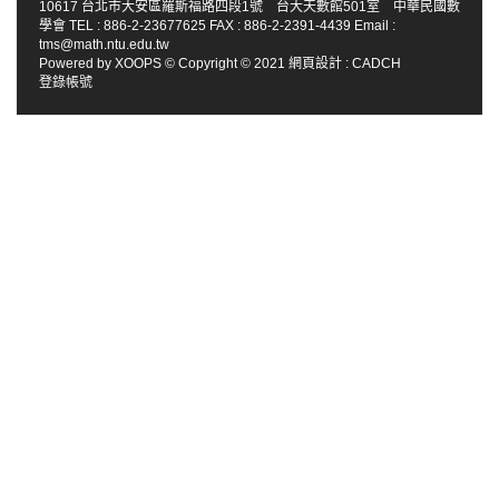
10617 台北市大安區羅斯福路四段1號 台大天數館501室 中華民國數
學會 TEL : 886-2-23677625 FAX : 886-2-2391-4439 Email :
tms@math.ntu.edu.tw
Powered by
XOOPS
© Copyright © 2021
網頁設計
:
CADCH
登錄帳號