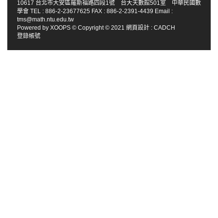
10617 台北市大安區羅斯福路四段1號 台大天數館501室 中華民國數
學會 TEL : 886-2-23677625 FAX : 886-2-2391-4439 Email :
tms@math.ntu.edu.tw
Powered by
XOOPS
© Copyright © 2021
網頁設計
:
CADCH
登錄帳號