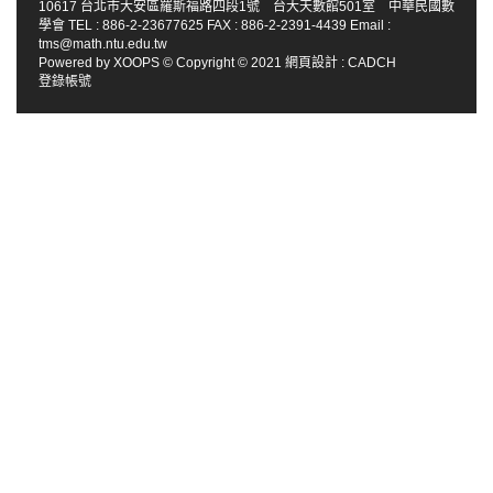
10617 台北市大安區羅斯福路四段1號 台大天數館501室 中華民國數
學會 TEL : 886-2-23677625 FAX : 886-2-2391-4439 Email :
tms@math.ntu.edu.tw
Powered by
XOOPS
© Copyright © 2021
網頁設計
:
CADCH
登錄帳號