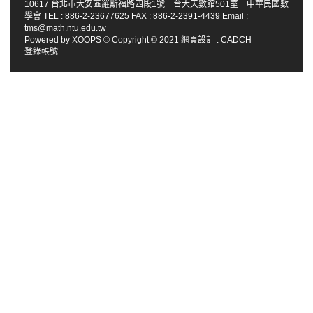
10617 台北市大安區羅斯福路四段1號 台大天數館501室 中華民國數
學會 TEL : 886-2-23677625 FAX : 886-2-2391-4439 Email :
tms@math.ntu.edu.tw
Powered by
XOOPS
© Copyright © 2021
網頁設計
:
CADCH
登錄帳號