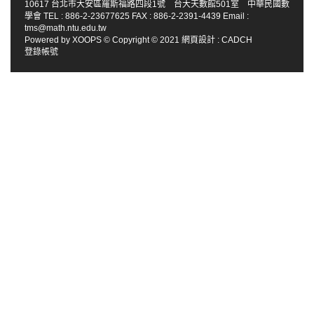
10617 台北市大安區羅斯福路四段1號 台大天數館501室 中華民國數
學會 TEL : 886-2-23677625 FAX : 886-2-2391-4439 Email :
tms@math.ntu.edu.tw
Powered by
XOOPS
© Copyright © 2021
網頁設計
:
CADCH
登錄帳號